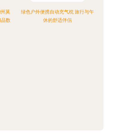
湖州莫
绿色户外便携自动充气枕 旅行与午
用品数
休的舒适伴侣