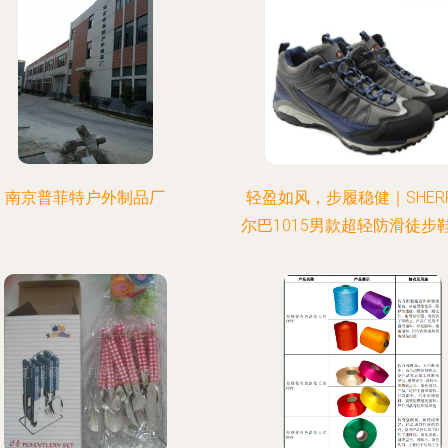
南京普菲特户外制品厂
轻盈如风，步履稳健｜SHER
尔巴1015男款超轻防滑徒步