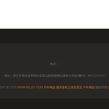
电话：-
地址：宿迁市泗洪县青阳街道嵩山路西侧侧红建材大市场3幢6#，8#-ZZH2247
GHT © 2026
WWW.WZJ01.COM
户外用品
泗洪县旺之佳百货店
户外用品
版权所有