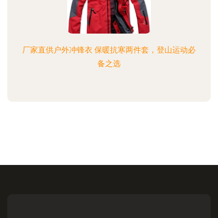
厂家直供户外冲锋衣 保暖抗寒两件套，登山运动必
备之选