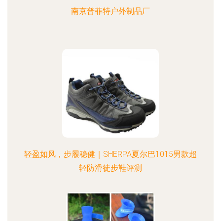
南京普菲特户外制品厂
轻盈如风，步履稳健｜SHERPA夏尔巴1015男款超
轻防滑徒步鞋评测