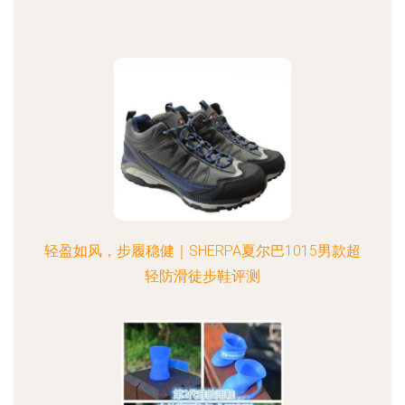
轻盈如风，步履稳健｜SHERPA夏尔巴1015男款超
轻防滑徒步鞋评测