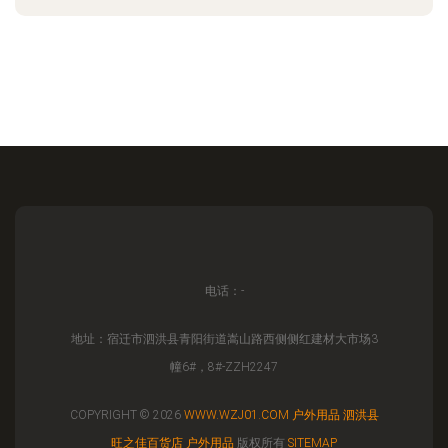
电话：-
地址：宿迁市泗洪县青阳街道嵩山路西侧侧红建材大市场3
幢6#，8#-ZZH2247
COPYRIGHT © 2026
WWW.WZJ01.COM
户外用品
泗洪县
旺之佳百货店
户外用品
版权所有
SITEMAP