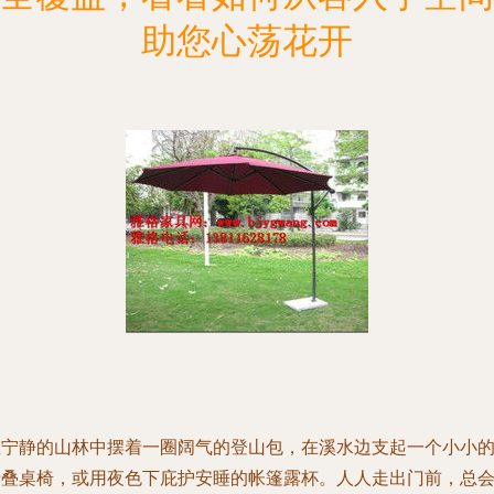
助您心荡花开
在宁静的山林中摆着一圈阔气的登山包，在溪水边支起一个小小
折叠桌椅，或用夜色下庇护安睡的帐篷露杯。人人走出门前，总