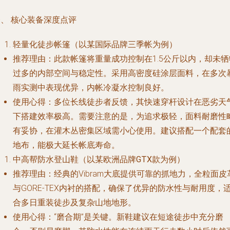
、 核心装备深度点评
轻量化徒步帐篷（以某国际品牌三季帐为例）
推荐理由
：此款帐篷将重量成功控制在1.5公斤以内，却未牺
过多的内部空间与稳定性。采用高密度硅涂层面料，在多次
雨实测中表现优异，内帐冷凝水控制良好。
使用心得
：多位长线徒步者反馈，其快速穿杆设计在恶劣天
下搭建效率极高。需要注意的是，为追求极轻，面料耐磨性
有妥协，在灌木丛密集区域需小心使用。建议搭配一个配套
地布，能极大延长帐底寿命。
中高帮防水登山鞋（以某欧洲品牌GTX款为例）
推荐理由
：经典的Vibram大底提供可靠的抓地力，全粒面皮
与GORE-TEX内衬的搭配，确保了优异的防水性与耐用度，
合多日重装徒步及复杂山地地形。
使用心得
：“磨合期”是关键。新鞋建议在短途徒步中充分磨