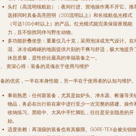
头灯（高流明续航款）
：夜间行进、营地操作离不开它。推
选择同时具备高亮照明（200流明以上）和长续航低光模式
（可达100小时以上）的产品。红光模式能完美保留夜视能
力，且不惊扰同伴与野生动物。
多功能折叠坐垫
：重量仅几十克，采用泡沫或充气设计。在
湿、冰冷或崎岖的地面提供片刻的干爽与舒适，极大地提升
休息质量，是性价比最高的幸福装备之一。
三、 资深心得：装备的灵魂在于使用与维护
装备的优劣，一半在本身性能，另一半在于使用者的认知与维护
事前熟悉
：任何新装备，尤其是如炉头、净水器、帐篷等关
物品，务必在出行前在家中进行至少一次完整的搭建、操作
收纳练习。黑暗中、大风中手忙脚乱，往往是安全隐患的开
始。
适度依赖
：再顶级的装备也有其极限。GORE-TEX会被尖锐