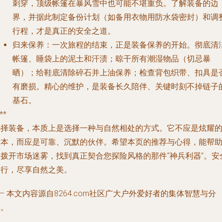
刺穿，顶级帐篷在暴风雪中也可能不堪重负。了解装备的边
界，并据此制定备份计划（如备用衣物用防水袋密封）和调
行程，才是真正的安全之道。
归来保养
：一次旅程的结束，正是装备保养的开始。彻底清
帐篷、睡袋上的泥土和汗渍；晾干所有潮湿物品（切忌暴
晒）；给鞋底清除碎石并上油保养；检查背包织带、扣具是
有磨损。精心的维护，是装备长久陪伴、关键时刻不掉链子
基石。
**
选择装备，本质上是选择一种与自然相处的方式。它不应是炫耀
资本，而应是可靠、沉默的伙伴。希望本页的推荐与心得，能帮
您拨开市场迷雾，找到真正契合您探险风格的那件“神兵利器”。安
出行，尽享自然之美。
— 本文内容源自8264.com社区广大户外爱好者的集体智慧与分
享。