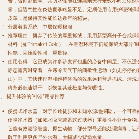
合，否则易磨脚。其防水性能在连续雨天行走数小时后依然
靠，但透气性在炎热夏季略显不足。定期使用专用护理剂保
皮革，是保持其性能长达数年的秘诀。
分层着装系统：中层保暖棉服
推荐理由
：摒弃了传统的厚重抓绒，采用新型高分子合成保
材料（如Primaloft Gold），在潮湿环境下仍能保留大部分
性能，且压缩性强，重量轻。
使用心得
：它已成为许多驴友背包里的必备中间层。不仅适
静态露营时穿着，在寒冷天气下的间歇性运动（如走停停的
山）中，其快速排湿和维持体温的效果远超普通抓绒。清洗
请务必低速烘干，以恢复其蓬松度与保暖性。
、 提升体验的“神器”用品推荐
便携式净水器
：对于长途徒步和未知水源地探险，一个可靠
便携净水器（如滤水吸管或泵式过滤器）重要性不亚于食物
它能有效滤除细菌、原生动物，部分型号还能处理病毒，让
敢于利用更多野外水源，大幅减少背负水量。