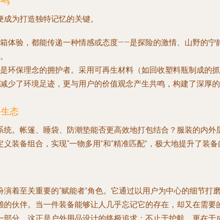
共鸣
便成为打造独特记忆的关键。
箱体验，都能传递一种情感或态度——是探险的激情、山野的宁
。
是环保理念的拥护者。采用可再生材料（如回收塑料瓶制成的抓
减少了环境足迹，更与用户的价值观念产生共鸣，构建了深厚的
备生态
系统。帐篷、睡袋、防潮垫能否更高效地打包结合？服装的内外
义装备组合，实现“一物多用”和“精准匹配”，极大地提升了装
扮演着至关重要的“赋能者”角色。它通过以用户为中心的细节打
赖的伙伴。当一件装备能够让人几乎忘记它的存在，却又在需要
一部分。这正是户外用品设计的终极追求：不止于护航，更在于