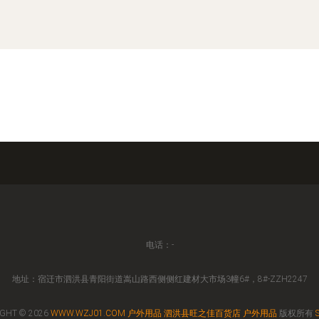
电话：-
地址：宿迁市泗洪县青阳街道嵩山路西侧侧红建材大市场3幢6#，8#-ZZH2247
GHT © 2026
WWW.WZJ01.COM
户外用品
泗洪县旺之佳百货店
户外用品
版权所有